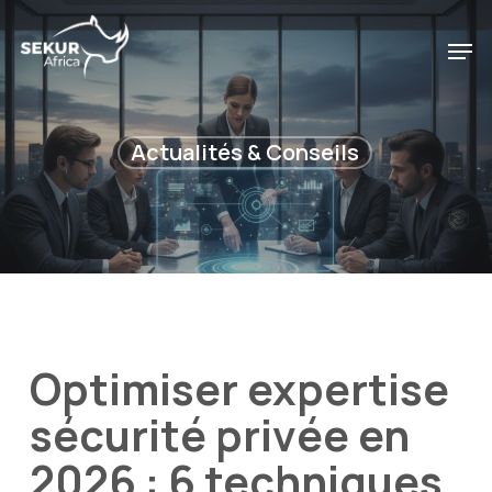
Skip
to
Men
main
content
Actualités & Conseils
Optimiser expertise
sécurité privée en
2026 : 6 techniques