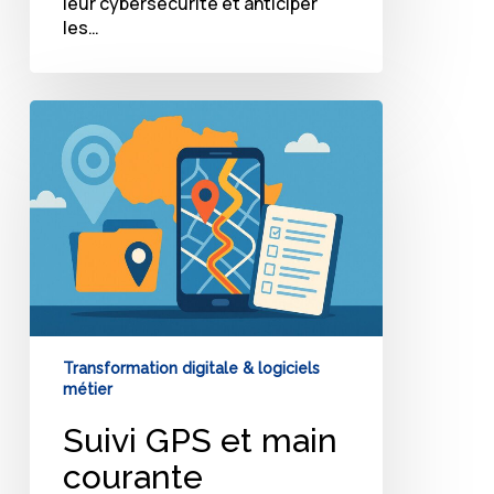
leur cybersécurité et anticiper
les…
Suivi
GPS
et
main
courante
électronique
:
est-
ce
adapté
à
Transformation digitale & logiciels
l’Afrique
métier
?
Suivi GPS et main
courante