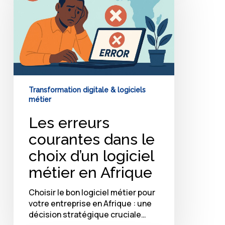
dans
le
choix
d’un
logiciel
métier
en
Afrique
Transformation digitale & logiciels
métier
Les erreurs
courantes dans le
choix d’un logiciel
métier en Afrique
Choisir le bon logiciel métier pour
votre entreprise en Afrique : une
décision stratégique cruciale…