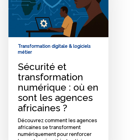
:
où
en
sont
les
agences
africaines
Transformation digitale & logiciels
?
métier
Sécurité et
transformation
numérique : où en
sont les agences
africaines ?
Découvrez comment les agences
africaines se transforment
numériquement pour renforcer