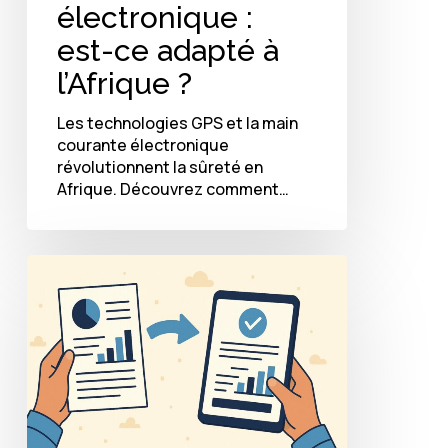
électronique :
est-ce adapté à
l’Afrique ?
Les technologies GPS et la main
courante électronique
révolutionnent la sûreté en
Afrique. Découvrez comment…
Digitaliser
ses
rapports
d’intervention
:
méthode
et
outils