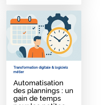
Automatisation
des
plannings
:
un
gain
de
temps
pour
les
petites
Transformation digitale & logiciels
structures
métier
Automatisation
des plannings : un
gain de temps