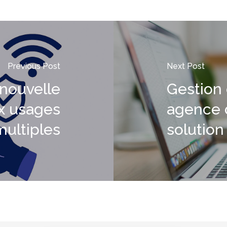
Previous Post
Next Post
nouvelle
Gestion
x usages
agence d
multiples
solutio