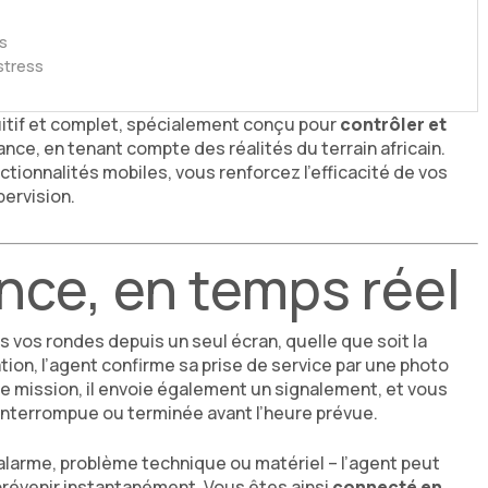
s
 stress
uitif et complet, spécialement conçu pour
contrôler et
ance, en tenant compte des réalités du terrain africain.
nctionnalités mobiles, vous renforcez l’efficacité de vos
pervision.
ance, en temps réel
 vos rondes depuis un seul écran, quelle que soit la
tion, l’agent confirme sa prise de service par une photo
 de mission, il envoie également un signalement, et vous
 interrompue ou terminée avant l’heure prévue.
’alarme, problème technique ou matériel – l’agent peut
s prévenir instantanément. Vous êtes ainsi
connecté en