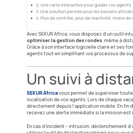
Une carte interactive pour guider vos agents
Une solution pensée pour les besoins africain
Plus de contrôle, plus de réactivité, moins de
Avec SEKUR Africa, vous disposez d’un outil int
optimiser la gestion des rondes
, même à dist
Grâce à son interface logicielle claire et ses fo
agents tout en simplifiant vos processus de su
Un suivi à dist
SEKUR Africa
vous permet de superviser toutes
localisation de vos agents. Lors de chaque vaca
directement depuis l’application mobile. En fin
recevez une alerte immédiate si la mission est
En cas d’incident – intrusion, déclenchement d
utiliser l’outil de déclaration intégré pour vou