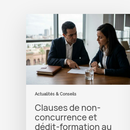
Clauses
de
non-
concurrence
et
dédit-
formation
au
Maroc
:
pourquoi
votre
contrat
Actualités & Conseils
type
Clauses de non-
fait
fuir
concurrence et
vos
dédit-formation au
meilleurs