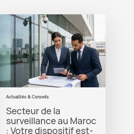
ecteur
e
a
urveillance
u
aroc
otre
ispositif
st-
rêt
our
Actualités & Conseils
a
Secteur de la
ouvelle
onne
surveillance au Maroc
églementaire
: Votre dispositif est-
e