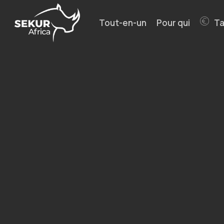
Skip
to
Tout-en-un
Pour qui
Ta
main
content