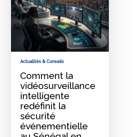
événementielle
au
Sénégal
en
2026
?
Actualités & Conseils
Comment la
vidéosurveillance
intelligente
redéfinit la
sécurité
événementielle
au Sénégal en