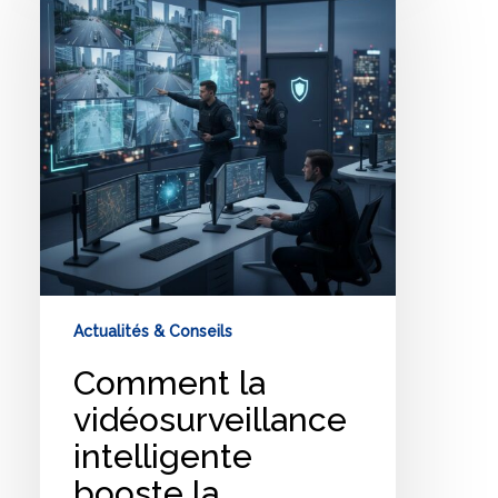
vidéosurveillance
intelligente
booste
la
réactivité
de
l’intervention
en
2026
?
Actualités & Conseils
Comment la
vidéosurveillance
intelligente
booste la