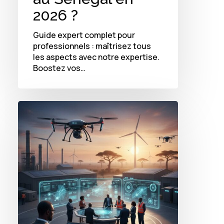
2026 ?
Guide expert complet pour
professionnels : maîtrisez tous
les aspects avec notre expertise.
Boostez vos…
Comment
la
vidéosurveillance
intelligente
redéfinit
la
sécurité
en
2026
pour
les