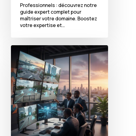
Professionnels : découvrez notre
guide expert complet pour
maîtriser votre domaine. Boostez
votre expertise et…
Comment
la
vidéosurveillance
intelligente
transforme
la
sécurité
privée
en
Côte
d’Ivoire
en