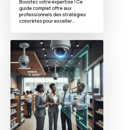
Boostez votre expertise ! Ce
guide complet offre aux
professionnels des stratégies
concrètes pour exceller.…
Comment
la
vidéosurveillance
intelligente
réinvente
la
sécurité
des
commerces
en
Afrique
en
2026
?