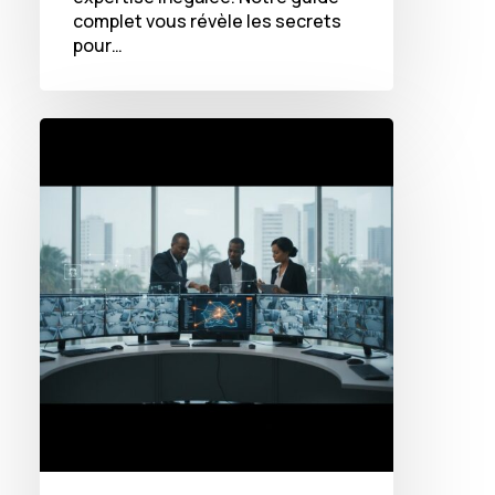
complet vous révèle les secrets
pour…
Comment
la
vidéosurveillance
intelligente
redéfinit
la
sécurité
privée
au
Sénégal
en
2026
?