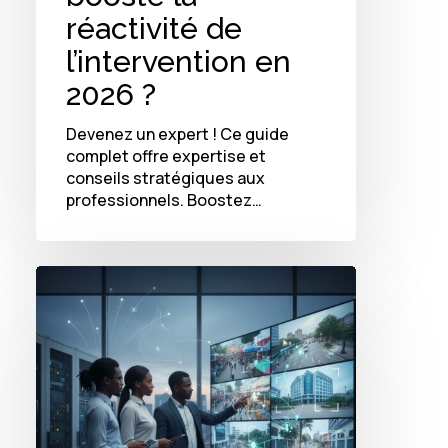
réactivité de
l’intervention en
2026 ?
Devenez un expert ! Ce guide
complet offre expertise et
conseils stratégiques aux
professionnels. Boostez…
Comment
la
vidéosurveillance
intelligente
révolutionne
la
sécurité
privée