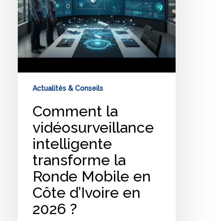
en
Côte
d’Ivoire
en
2026
?
Actualités & Conseils
Comment la
vidéosurveillance
intelligente
transforme la
Ronde Mobile en
Côte d’Ivoire en
2026 ?