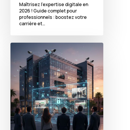
Maîtrisez l'expertise digitale en
2026 ! Guide complet pour
professionnels : boostez votre
carrière et…
Comment
la
vidéosurveillance
intelligente
réinvente
la
sécurité
privée
des
PME
au
Maroc
en
2026