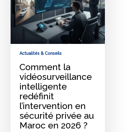
privée
au
Maroc
en
2026
?
Actualités & Conseils
Comment la
vidéosurveillance
intelligente
redéfinit
l’intervention en
sécurité privée au
Maroc en 2026 ?