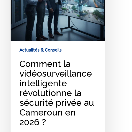
au
Cameroun
en
2026
?
Actualités & Conseils
Comment la
vidéosurveillance
intelligente
révolutionne la
sécurité privée au
Cameroun en
2026 ?