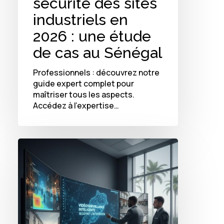
sécurité des sites
industriels en
2026 : une étude
de cas au Sénégal
Professionnels : découvrez notre
guide expert complet pour
maîtriser tous les aspects.
Accédez à l'expertise…
Comment
la
vidéosurveillance
intelligente
redéfinit
l’intervention
en
sécurité