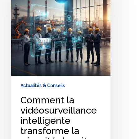
intelligente
transforme
la
sécurité
des
sites
industriels
en
2026
:
une
étude
de
Actualités & Conseils
cas
au
Comment la
Sénégal
vidéosurveillance
intelligente
transforme la