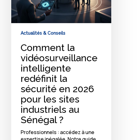
sites
industriels
au
Sénégal
?
Actualités & Conseils
Comment la
vidéosurveillance
intelligente
redéfinit la
sécurité en 2026
pour les sites
industriels au
Sénégal ?
Professionnels : accédez à une
expertise inégalée. Notre guide