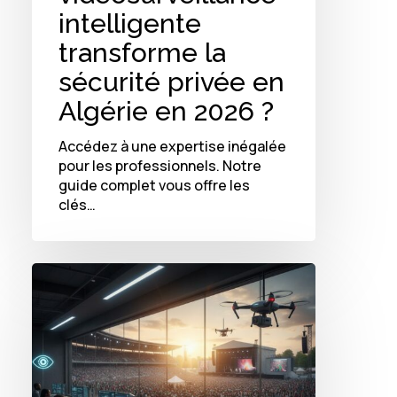
intelligente
transforme la
sécurité privée en
Algérie en 2026 ?
Accédez à une expertise inégalée
pour les professionnels. Notre
guide complet vous offre les
clés…
Comment
la
vidéosurveillance
intelligente
redéfinit
la
sécurité