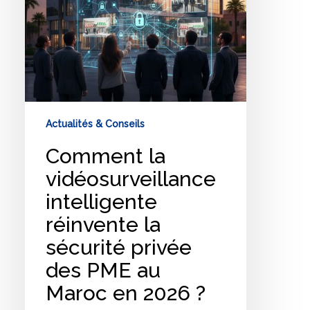
des
PME
au
Maroc
en
2026
?
Actualités & Conseils
Comment la
vidéosurveillance
intelligente
réinvente la
sécurité privée
des PME au
Maroc en 2026 ?