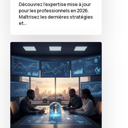
Découvrez l'expertise mise à jour
pour les professionnels en 2026.
Maîtrisez les dernières stratégies
et…
Optimisation
des
rondes
de
surveillance
au
Sénégal
:
Réduire
les
coûts
et
maximiser
la