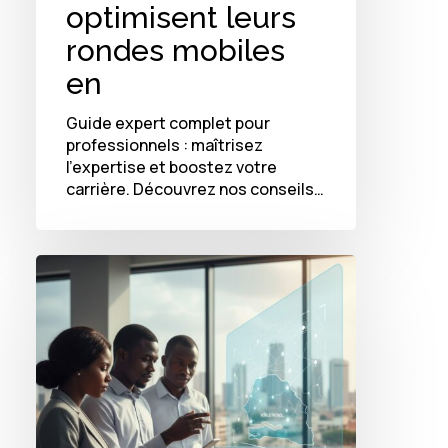
optimisent leurs
rondes mobiles
en
Guide expert complet pour
professionnels : maîtrisez
l'expertise et boostez votre
carrière. Découvrez nos conseils…
Optimisation
des
rondes
mobiles
au
Sénégal
:
une
étude