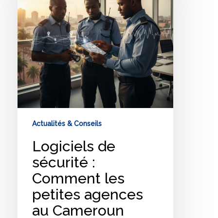
Comment
les
petites
agences
au
Cameroun
optimisent
leurs
rondes
mobiles
en
Actualités & Conseils
Logiciels de
sécurité :
Comment les
petites agences
au Cameroun