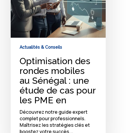
de
cas
pour
les
PME
en
Actualités & Conseils
Optimisation des
rondes mobiles
au Sénégal : une
étude de cas pour
les PME en
Découvrez notre guide expert
complet pour professionnels.
Maîtrisez les stratégies clés et
boostez votre succès.…