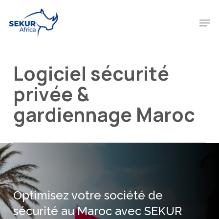
Skip
to
Men
main
content
Logiciel sécurité
privée &
gardiennage Maroc
Optimisez votre société de
sécurité au Maroc avec SEKUR